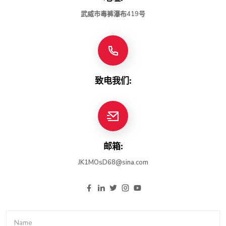
武威市毒裤瀑布419号
致电我们:
邮箱:
JK1MOsD68@sina.com