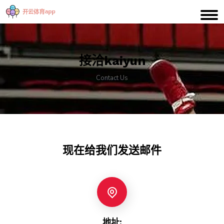
接洽kaiyun
Contact Us
现在给我们发送邮件
地址: